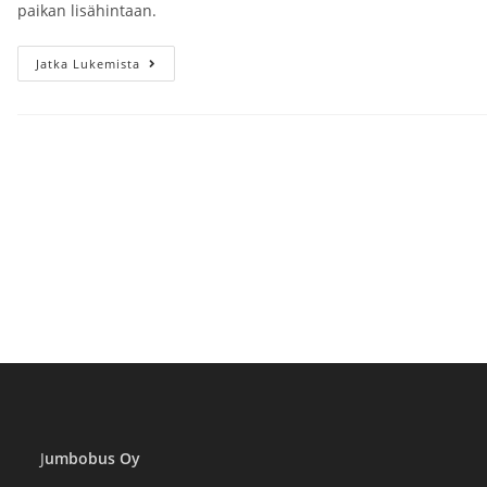
paikan lisähintaan.
Saimaa
Jatka Lukemista
Cycle
Tour
2023
Poljetaan
7.-8.7.2023
Lähtö
Helsinki
Kiasma
Klo
08.00.
Paluulähtö
8.7
Tapahtuman
Jälkeen,
Aika
Ilmoitetaan
Myöhemmin.
J
umbobus Oy