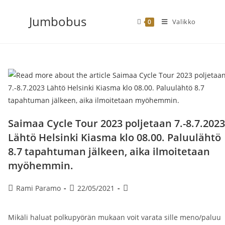
Siirry
Jumbobus
suoraan
Valikko
0
sisältöön
Saimaa Cycle Tour 2023 poljetaan 7.-8.7.2023
Lähtö Helsinki Kiasma klo 08.00. Paluulähtö
8.7 tapahtuman jälkeen, aika ilmoitetaan
myöhemmin.
Artikkelin
Artikkeli
Artikkelin
Rami Paramo
22/05/2021
kirjoittaja:
julkaistu:
kategoria:
Mikäli haluat polkupyörän mukaan voit varata sille meno/paluu