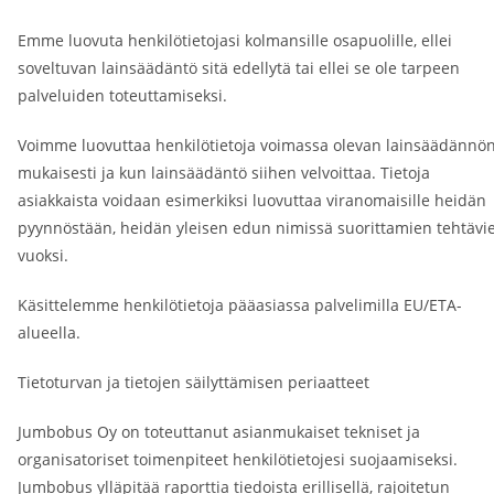
Emme luovuta henkilötietojasi kolmansille osapuolille, ellei
soveltuvan lainsäädäntö sitä edellytä tai ellei se ole tarpeen
palveluiden toteuttamiseksi.
Voimme luovuttaa henkilötietoja voimassa olevan lainsäädännö
mukaisesti ja kun lainsäädäntö siihen velvoittaa. Tietoja
asiakkaista voidaan esimerkiksi luovuttaa viranomaisille heidän
pyynnöstään, heidän yleisen edun nimissä suorittamien tehtävi
vuoksi.
Käsittelemme henkilötietoja pääasiassa palvelimilla EU/ETA-
alueella.
Tietoturvan ja tietojen säilyttämisen periaatteet
Jumbobus Oy on toteuttanut asianmukaiset tekniset ja
organisatoriset toimenpiteet henkilötietojesi suojaamiseksi.
Jumbobus ylläpitää raporttia tiedoista erillisellä, rajoitetun