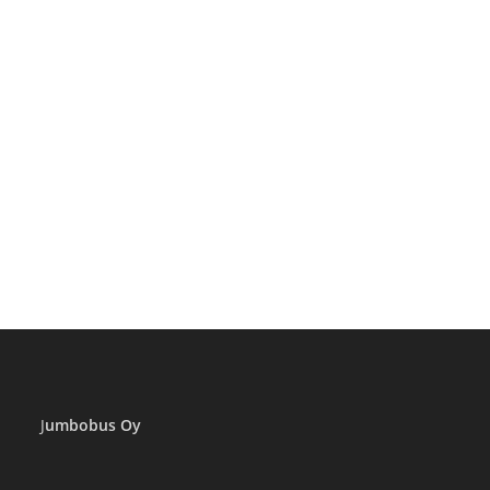
J
umbobus Oy