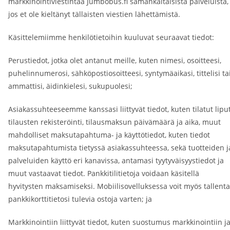
markkinointiviestintää Jumbobus.fi samankaltaisista palveluista,
jos et ole kieltänyt tällaisten viestien lähettämistä.
Käsittelemiimme henkilötietoihin kuuluvat seuraavat tiedot:
Perustiedot, jotka olet antanut meille, kuten nimesi, osoitteesi,
puhelinnumerosi, sähköpostiosoitteesi, syntymäaikasi, tittelisi ta
ammattisi, äidinkielesi, sukupuolesi;
Asiakassuhteeseemme kanssasi liittyvät tiedot, kuten tilatut liput
tilausten rekisteröinti, tilausmaksun päivämäärä ja aika, muut
mahdolliset maksutapahtuma- ja käyttötiedot, kuten tiedot
maksutapahtumista tietyssä asiakassuhteessa, sekä tuotteiden j
palveluiden käyttö eri kanavissa, antamasi tyytyväisyystiedot ja
muut vastaavat tiedot. Pankkitilitietoja voidaan käsitellä
hyvitysten maksamiseksi. Mobiilisovelluksessa voit myös tallent
pankkikorttitietosi tulevia ostoja varten; ja
Markkinointiin liittyvät tiedot, kuten suostumus markkinointiin j