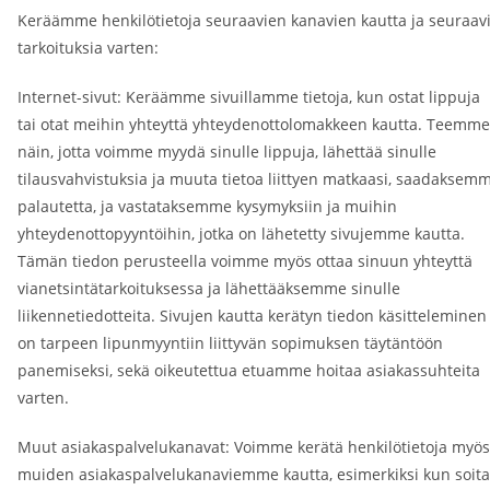
Keräämme henkilötietoja seuraavien kanavien kautta ja seuraav
tarkoituksia varten:
Internet-sivut: Keräämme sivuillamme tietoja, kun ostat lippuja
tai otat meihin yhteyttä yhteydenottolomakkeen kautta. Teemme
näin, jotta voimme myydä sinulle lippuja, lähettää sinulle
tilausvahvistuksia ja muuta tietoa liittyen matkaasi, saadaksem
palautetta, ja vastataksemme kysymyksiin ja muihin
yhteydenottopyyntöihin, jotka on lähetetty sivujemme kautta.
Tämän tiedon perusteella voimme myös ottaa sinuun yhteyttä
vianetsintätarkoituksessa ja lähettääksemme sinulle
liikennetiedotteita. Sivujen kautta kerätyn tiedon käsitteleminen
on tarpeen lipunmyyntiin liittyvän sopimuksen täytäntöön
panemiseksi, sekä oikeutettua etuamme hoitaa asiakassuhteita
varten.
Muut asiakaspalvelukanavat: Voimme kerätä henkilötietoja myös
muiden asiakaspalvelukanaviemme kautta, esimerkiksi kun soita