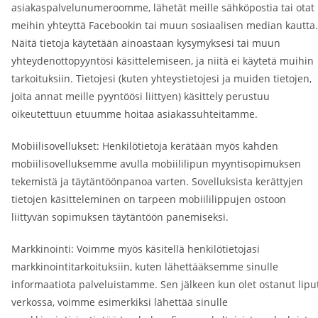
asiakaspalvelunumeroomme, lähetät meille sähköpostia tai otat
meihin yhteyttä Facebookin tai muun sosiaalisen median kautta.
Näitä tietoja käytetään ainoastaan kysymyksesi tai muun
yhteydenottopyyntösi käsittelemiseen, ja niitä ei käytetä muihin
tarkoituksiin. Tietojesi (kuten yhteystietojesi ja muiden tietojen,
joita annat meille pyyntöösi liittyen) käsittely perustuu
oikeutettuun etuumme hoitaa asiakassuhteitamme.
Mobiilisovellukset: Henkilötietoja kerätään myös kahden
mobiilisovelluksemme avulla mobiililipun myyntisopimuksen
tekemistä ja täytäntöönpanoa varten. Sovelluksista kerättyjen
tietojen käsitteleminen on tarpeen mobiililippujen ostoon
liittyvän sopimuksen täytäntöön panemiseksi.
Markkinointi: Voimme myös käsitellä henkilötietojasi
markkinointitarkoituksiin, kuten lähettääksemme sinulle
informaatiota palveluistamme. Sen jälkeen kun olet ostanut lipu
verkossa, voimme esimerkiksi lähettää sinulle