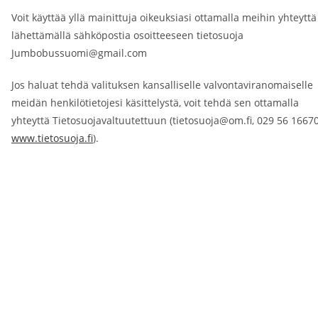
Voit käyttää yllä mainittuja oikeuksiasi ottamalla meihin yhteyttä
lähettämällä sähköpostia osoitteeseen tietosuoja
Jumbobussuomi@gmail.com
Jos haluat tehdä valituksen kansalliselle valvontaviranomaiselle
meidän henkilötietojesi käsittelystä, voit tehdä sen ottamalla
yhteyttä Tietosuojavaltuutettuun (tietosuoja@om.fi, 029 56 16670
www.tietosuoja.fi
).