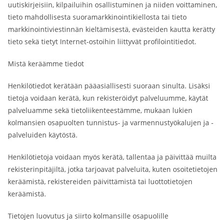
uutiskirjeisiin, kilpailuihin osallistuminen ja niiden voittaminen,
tieto mahdollisesta suoramarkkinointikiellosta tai tieto
markkinointiviestinnän kieltämisestä, evästeiden kautta kerätty
tieto sekä tietyt Internet-ostoihin liittyvät profilointitiedot.
Mistä keräämme tiedot
Henkilötiedot kerätään pääasiallisesti suoraan sinulta. Lisäksi
tietoja voidaan kerätä, kun rekisteröidyt palveluumme, käytät
palveluamme sekä tietoliikenteestämme, mukaan lukien
kolmansien osapuolten tunnistus- ja varmennustyökalujen ja -
palveluiden käytöstä.
Henkilötietoja voidaan myös kerätä, tallentaa ja päivittää muilta
rekisterinpitäjiltä, jotka tarjoavat palveluita, kuten osoitetietojen
keräämistä, rekistereiden päivittämistä tai luottotietojen
keräämistä.
Tietojen luovutus ja siirto kolmansille osapuolille