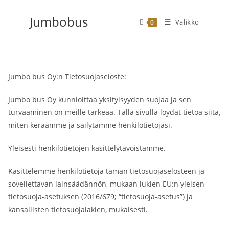
Siirry
Jumbobus
suoraan
Valikko
0
sisältöön
Jumbo bus Oy:n Tietosuojaseloste:
Jumbo bus Oy kunnioittaa yksityisyyden suojaa ja sen
turvaaminen on meille tärkeää. Tällä sivulla löydät tietoa siitä,
miten keräämme ja säilytämme henkilötietojasi.
Yleisesti henkilötietojen käsittelytavoistamme.
Käsittelemme henkilötietoja tämän tietosuojaselosteen ja
sovellettavan lainsäädännön, mukaan lukien EU:n yleisen
tietosuoja-asetuksen (2016/679; “tietosuoja-asetus”) ja
kansallisten tietosuojalakien, mukaisesti.