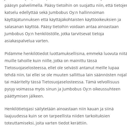
pääsyn palvelimella. Pääsy tietoihin on suojattu niin, että tietoje
katselu edellyttää sekä Jumbobus Oy:n hallinnoiman
käyttäjätunnuksen että käyttäjäkohtaisten käyttöoikeuksien ja
salasanan käyttöä. Pääsy tietoihin voidaan antaa ainoastaan
Jumbobus Oy:n henkilöstölle, jotka tarvitsevat tietoja
asiakaspalvelua varten.
Pidämme henkilötiedot luottamuksellisina, emmekä luovuta niit
muille tahoille kuin niille, jotka on mainittu tässä
Tietosuojaselosteessa, ellet ole selvästi antanut meille lupaa
tehdä niin, tai ellei se ole muuten sallittua lain säännösten nojal
tai määritelty tässä Tietosuojaselosteessa. Tämä velvollisuus
pysyy voimassa myös sinun ja Jumbobus Oy:n oikeussuhteen
päättymisen jälkeen.
Henkilötietojasi säilytetään ainoastaan niin kauan ja siinä
laajuudessa kuin se on tarpeellista niiden tarkoituksien
toteuttamiseksi, joita varten tiedot kerättiin.