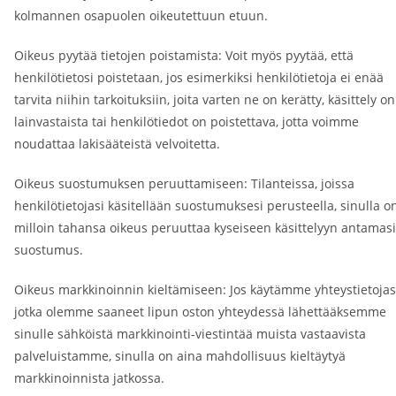
kolmannen osapuolen oikeutettuun etuun.
Oikeus pyytää tietojen poistamista: Voit myös pyytää, että
henkilötietosi poistetaan, jos esimerkiksi henkilötietoja ei enää
tarvita niihin tarkoituksiin, joita varten ne on kerätty, käsittely on
lainvastaista tai henkilötiedot on poistettava, jotta voimme
noudattaa lakisääteistä velvoitetta.
Oikeus suostumuksen peruuttamiseen: Tilanteissa, joissa
henkilötietojasi käsitellään suostumuksesi perusteella, sinulla o
milloin tahansa oikeus peruuttaa kyseiseen käsittelyyn antamasi
suostumus.
Oikeus markkinoinnin kieltämiseen: Jos käytämme yhteystietojas
jotka olemme saaneet lipun oston yhteydessä lähettääksemme
sinulle sähköistä markkinointi-viestintää muista vastaavista
palveluistamme, sinulla on aina mahdollisuus kieltäytyä
markkinoinnista jatkossa.