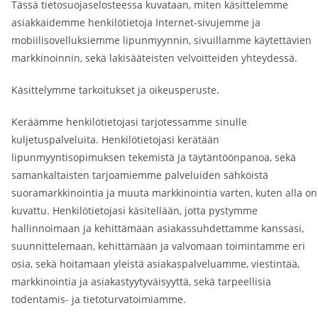
Tässä tietosuojaselosteessa kuvataan, miten käsittelemme
asiakkaidemme henkilötietoja Internet-sivujemme ja
mobiilisovelluksiemme lipunmyynnin, sivuillamme käytettävien
markkinoinnin, sekä lakisääteisten velvoitteiden yhteydessä.
Käsittelymme tarkoitukset ja oikeusperuste.
Keräämme henkilötietojasi tarjotessamme sinulle
kuljetuspalveluita. Henkilötietojasi kerätään
lipunmyyntisopimuksen tekemistä ja täytäntöönpanoa, sekä
samankaltaisten tarjoamiemme palveluiden sähköistä
suoramarkkinointia ja muuta markkinointia varten, kuten alla on
kuvattu. Henkilötietojasi käsitellään, jotta pystymme
hallinnoimaan ja kehittämään asiakassuhdettamme kanssasi,
suunnittelemaan, kehittämään ja valvomaan toimintamme eri
osia, sekä hoitamaan yleistä asiakaspalveluamme, viestintää,
markkinointia ja asiakastyytyväisyyttä, sekä tarpeellisia
todentamis- ja tietoturvatoimiamme.