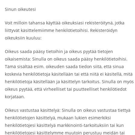
Sinun oikeutesi
Voit milloin tahansa käyttää oikeuksiasi rekisteröitynä, jotka
liittyvät käsittelemiimme henkilötietoihisi. Rekisteröidyn
oikeuksiin kuuluu:
Oikeus saada pääsy tietoihin ja oikeus pyytää tietojen
oikaisemista: Sinulla on oikeus saada pääsy henkilötietoihisi.
Tämä sisältää esim. oikeuden saada tiedon siitä, että sinua
koskevia henkilötietoja käsitellään tai että niitä ei käsitellä, mitä
henkilötietoja käsitellään ja käsittelyn tarkoitus. Sinulla on myös
oikeus pyytää, että virheelliset tai puutteelliset henkilötiedot
korjataan.
Oikeus vastustaa käsittelyä: Sinulla on oikeus vastustaa tiettyä
henkilötietojen käsittelyä, mukaan lukien esimerkiksi
henkilötietojesi käsittelyä markkinointi-tarkoituksiin tai kun
henkilötietojesi käsittelymme muutoin perustuu meidän tai