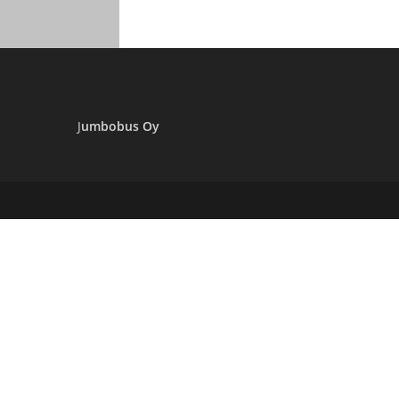
ABC-
Pori-
Jyväskylä
J
umbobus Oy