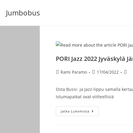
Siirry
Jumbobus
suoraan
sisältöön
PORI Jazz 2022 Jyväskylä J
Artikkelin
Artikkeli
Artik
Rami Paramo
17/04/2022
kirjoittaja:
julkaistu:
kate
Osta Bussi- ja Jazz-lippu samalla kertaa
Istumapaikat ovat viitteellisiä
PORI
Jatka Lukemista
Jazz
2022
Jyväskylä
Jämsä-
Pirkkala