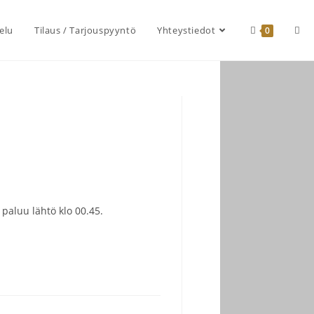
elu
Tilaus / Tarjouspyyntö
Yhteystiedot
0
 paluu lähtö klo 00.45.