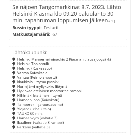
Seinäjoen Tangomarkkinat 8.7. 2023. Lähtö
Helsinki Kiasma klo 09.20 paluulähtö 30
min. tapahtuman loppumisen jälkeen.
( 1 )
Bussin tyyppi:
Festarit
Matkustajamäärä:
67
Lähtökaupunki:
Helsinki Mannerheiminaukio 2 Kiasman tilausajopysäkki
Helsinki Töölöntulli
Helsinki (Ruskeasuo)
Vantaa Kaivoksela
Vantaa (Keimolanportti)
klaukkala liittymä pysäkki
Nurmijärvi myllykukko liittymä
Hyvinkää eteläinen moottoritie ramppi
Riihimäki Eteläinen liittymä
Hämeenlinna (Kaivokatu)
Tampere (linja-autoasema)
Ylöjärvi (urheilutalo)
TAUKO 60 min.
Hämeenkyrö (valtatie 3)
Ikaalinen (valtatie 3 ramppi)
Parkano (valtatie 3)