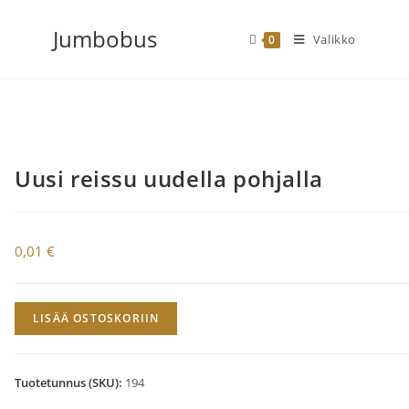
Siirry
Jumbobus
suoraan
Valikko
0
sisältöön
Uusi reissu uudella pohjalla
0,01
€
Uusi
LISÄÄ OSTOSKORIIN
reissu
uudella
pohjalla
Tuotetunnus (SKU):
194
määrä