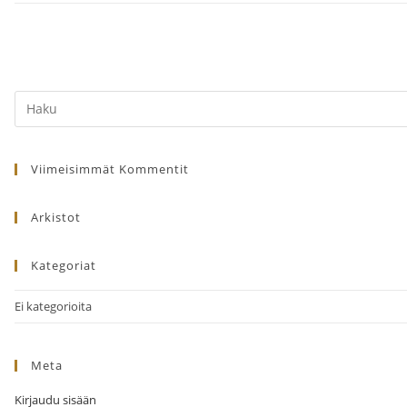
Search
this
website
Viimeisimmät Kommentit
Arkistot
Kategoriat
Ei kategorioita
Meta
Kirjaudu sisään