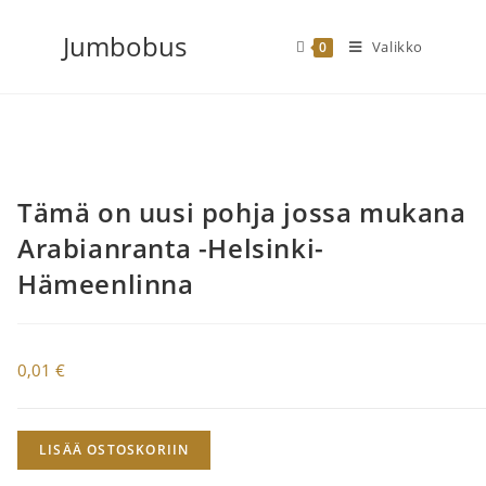
Siirry
Jumbobus
suoraan
Valikko
0
sisältöön
Tämä on uusi pohja jossa mukana
Arabianranta -Helsinki-
Hämeenlinna
0,01
€
Tämä
LISÄÄ OSTOSKORIIN
on