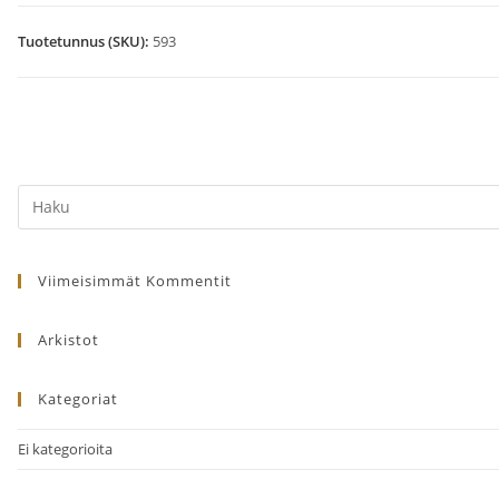
uusi
pohja
Tuotetunnus (SKU):
593
jossa
mukana
Arabianranta
-
Helsinki-
Search
Hämeenlinna
this
määrä
website
Viimeisimmät Kommentit
Arkistot
Kategoriat
Ei kategorioita