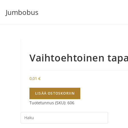
Siirry
Jumbobus
suoraan
sisältöön
Vaihtoehtoinen tap
0,01
€
Vaihtoehtoinen
LISÄÄ OSTOSKORIIN
tapa-
Tuotetunnus (SKU):
606
Tampere
tapahtuma
Search
22.7.2021
this
määrä