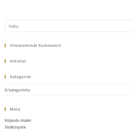
Search
this
website
Viimeisimmät Kommentit
Arkistot
Kategoriat
Ei kategorioita
Meta
Kirjaudu sisään
Sisältösyöte