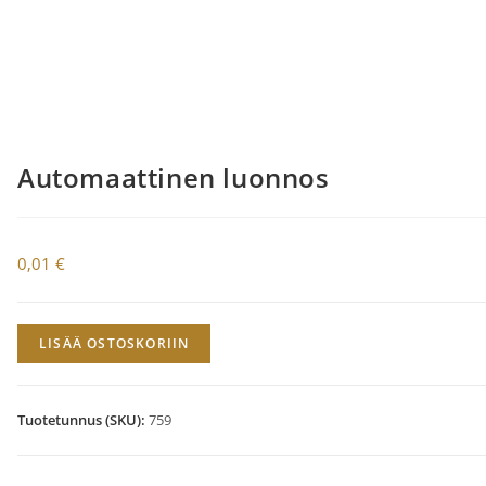
Automaattinen luonnos
0,01
€
Automaattinen
LISÄÄ OSTOSKORIIN
luonnos
määrä
Tuotetunnus (SKU):
759