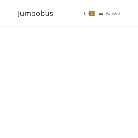
Siirry
Jumbobus
suoraan
Valikko
0
sisältöön