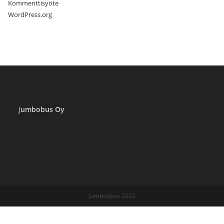
Kommenttisyöte
WordPress.org
J
umbobus Oy
Jumboobus 2025