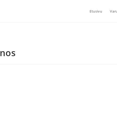
Etusivu
Var
nnos