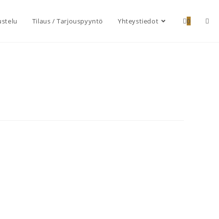
ustelu
Tilaus / Tarjouspyyntö
Yhteystiedot
0