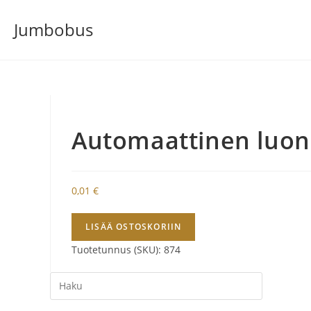
Siirry
Jumbobus
suoraan
sisältöön
Automaattinen luo
0,01
€
Automaattinen
LISÄÄ OSTOSKORIIN
luonnos
Tuotetunnus (SKU):
874
määrä
Search
this