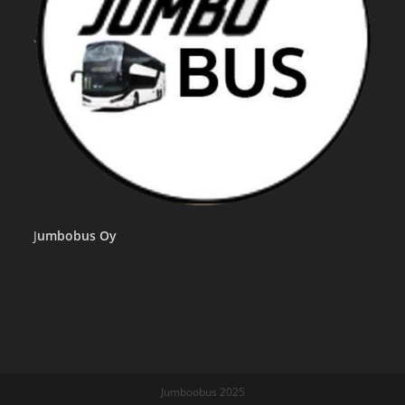
J
umbobus Oy
Jumboobus 2025