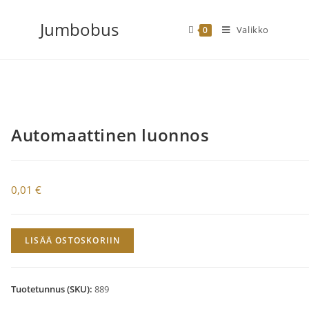
Siirry
Jumbobus
suoraan
Valikko
0
sisältöön
Automaattinen luonnos
0,01
€
Automaattinen
LISÄÄ OSTOSKORIIN
luonnos
määrä
Tuotetunnus (SKU):
889