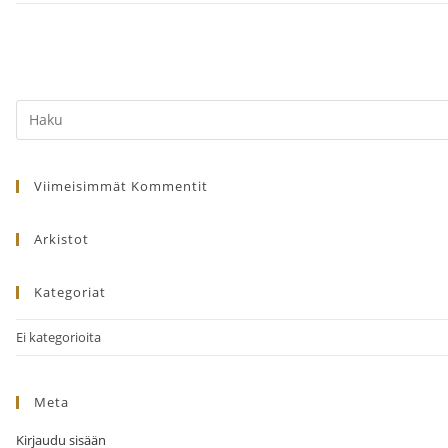
Search
this
website
Viimeisimmät Kommentit
Arkistot
Kategoriat
Ei kategorioita
Meta
Kirjaudu sisään