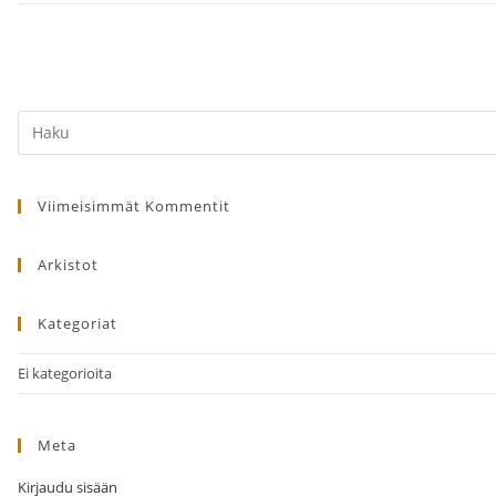
Search
this
website
Viimeisimmät Kommentit
Arkistot
Kategoriat
Ei kategorioita
Meta
Kirjaudu sisään