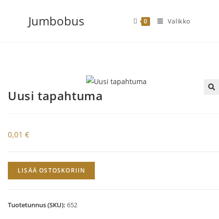
Siirry
Jumbobus
suoraan
Valikko
0
sisältöön
Uusi tapahtuma
🔍
0,01
€
Uusi
LISÄÄ OSTOSKORIIN
tapahtuma
määrä
Tuotetunnus (SKU):
652