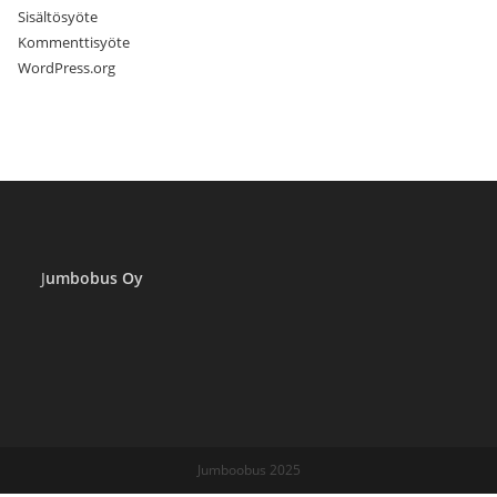
Sisältösyöte
Kommenttisyöte
WordPress.org
J
umbobus Oy
Jumboobus 2025