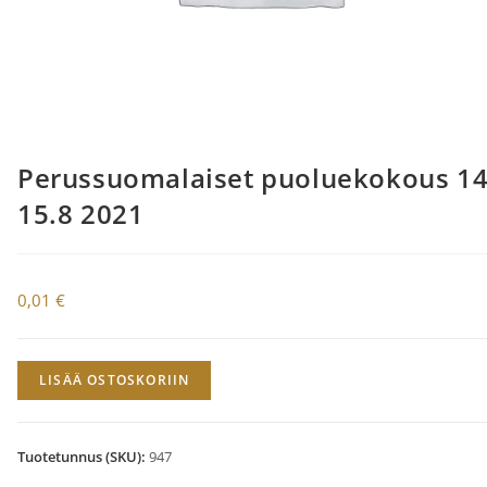
Perussuomalaiset puoluekokous 14
15.8 2021
0,01
€
Perussuomalaiset
LISÄÄ OSTOSKORIIN
puoluekokous
14-
15.8
Tuotetunnus (SKU):
947
2021