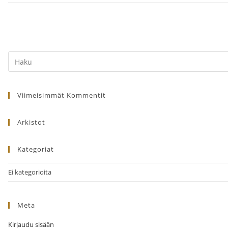
määrä
Search
this
website
Viimeisimmät Kommentit
Arkistot
Kategoriat
Ei kategorioita
Meta
Kirjaudu sisään