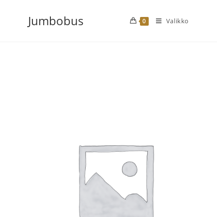
Siirry
Jumbobus
suoraan
Valikko
0
sisältöön