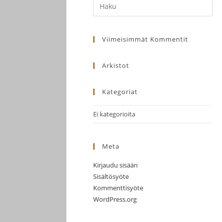
Search
Kampista
this
Klo
website
15.30
Viimeisimmät Kommentit
paluu
lähtö
Arkistot
Kotkasta
linja-
Kategoriat
autoasema
klo
Ei kategorioita
23.00
määrä
Meta
Kirjaudu sisään
Sisältösyöte
Kommenttisyöte
WordPress.org