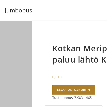
Siirry
Jumbobus
suoraan
sisältöön
Kotkan Meripä
paluu lähtö K
0,01
€
Kotkan
LISÄÄ OSTOSKORIIN
Meripäivät
Tuotetunnus (SKU):
1465
28.7.2021
Lähtö