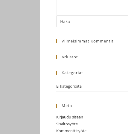
Search
this
website
Viimeisimmät Kommentit
Arkistot
Kategoriat
Ei kategorioita
Meta
Kirjaudu sisään
Sisältösyöte
Kommenttisyöte