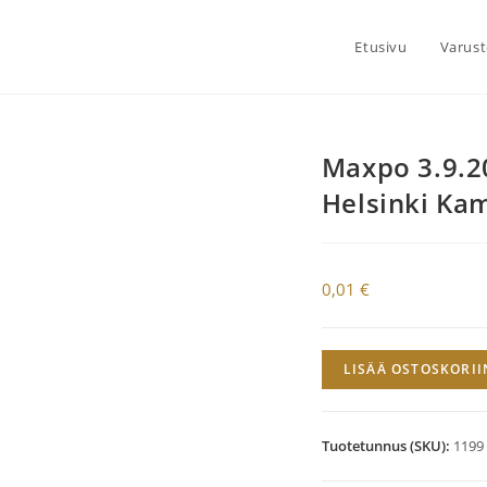
Etusivu
Varust
Maxpo 3.9.2
Helsinki Ka
0,01
€
Maxpo
LISÄÄ OSTOSKORII
3.9.2021
Lähtö
klo
Tuotetunnus (SKU):
1199
07.30