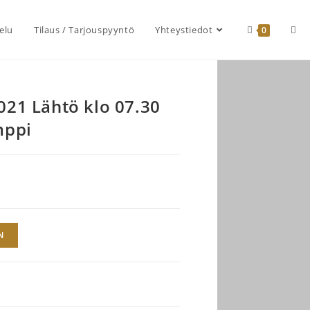
elu
Tilaus / Tarjouspyyntö
Yhteystiedot
0
021 Lähtö klo 07.30
mppi
N