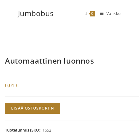
Siirry
Jumbobus
suoraan
Valikko
0
sisältöön
Automaattinen luonnos
0,01
€
Automaattinen
LISÄÄ OSTOSKORIIN
luonnos
määrä
Tuotetunnus (SKU):
1652