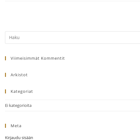
Search
this
website
Viimeisimmät Kommentit
Arkistot
Kategoriat
Ei kategorioita
Meta
Kirjaudu sisään