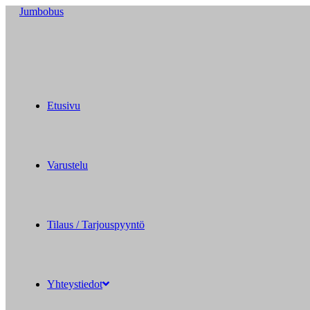
Siirry
Jumbobus
suoraan
sisältöön
Etusivu
Varustelu
Tilaus / Tarjouspyyntö
Yhteystiedot