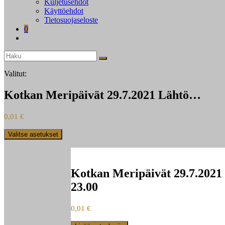
Kuljetusehdot
Käyttöehdot
Tietosuojaseloste
0
Valitut:
Kotkan Meripäivät 29.7.2021 Lähtö…
0,01
€
Valitse asetukset
Kotkan Meripäivät 29.7.2021 
23.00
0,01
€
Kotkan