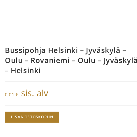
Bussipohja Helsinki – Jyväskylä –
Oulu – Rovaniemi – Oulu – Jyväskyl
– Helsinki
sis. alv
0,01
€
Bussipohja
LISÄÄ OSTOSKORIIN
Helsinki
–