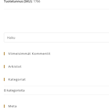
Jyväskylä
Tuotetunnus (SKU):
1766
–
Oulu
–
Rovaniemi
–
Search
Oulu
this
–
website
Jyväskylä
Viimeisimmät Kommentit
–
Helsinki
Arkistot
määrä
Kategoriat
Ei kategorioita
Meta