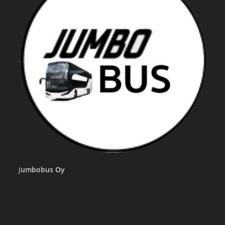
J
umbobus Oy