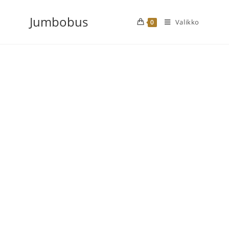
Siirry
Jumbobus
suoraan
Valikko
0
sisältöön