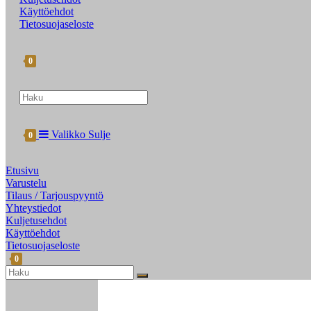
Käyttöehdot
Tietosuojaseloste
0
Search
this
website
Valikko
Sulje
0
Etusivu
Varustelu
Tilaus / Tarjouspyyntö
Yhteystiedot
Kuljetusehdot
Käyttöehdot
Tietosuojaseloste
0