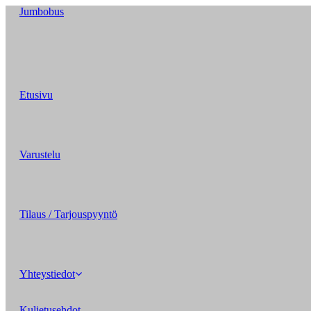
Siirry
Jumbobus
suoraan
sisältöön
Etusivu
Varustelu
Tilaus / Tarjouspyyntö
Yhteystiedot
Kuljetusehdot