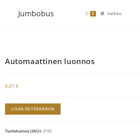
Siirry
Jumbobus
suoraan
Valikko
0
sisältöön
Automaattinen luonnos
0,01
€
Automaattinen
LISÄÄ OSTOSKORIIN
luonnos
määrä
Tuotetunnus (SKU):
2155