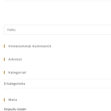
Search
this
website
Viimeisimmät Kommentit
Arkistot
Kategoriat
Ei kategorioita
Meta
Kirjaudu sisään