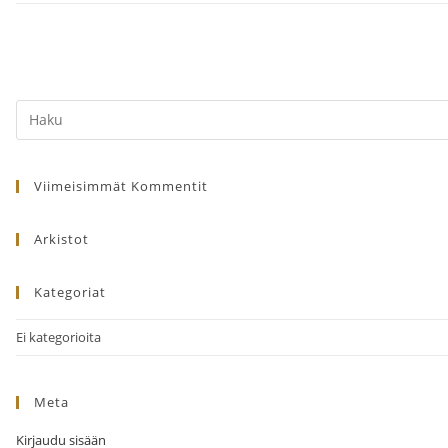
Search
this
website
Viimeisimmät Kommentit
Arkistot
Kategoriat
Ei kategorioita
Meta
Kirjaudu sisään