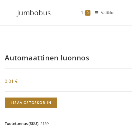
Siirry
Jumbobus
suoraan
Valikko
0
sisältöön
Automaattinen luonnos
0,01
€
Automaattinen
LISÄÄ OSTOSKORIIN
luonnos
määrä
Tuotetunnus (SKU):
2159