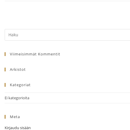
Search
this
website
Viimeisimmät Kommentit
Arkistot
Kategoriat
Ei kategorioita
Meta
Kirjaudu sisään