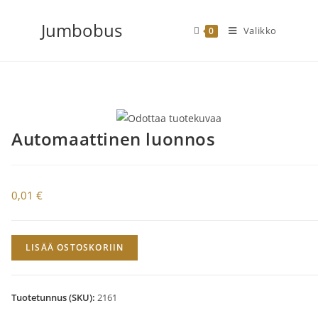
Siirry
Jumbobus
suoraan
Valikko
0
sisältöön
Automaattinen luonnos
0,01
€
Automaattinen
LISÄÄ OSTOSKORIIN
luonnos
määrä
Tuotetunnus (SKU):
2161