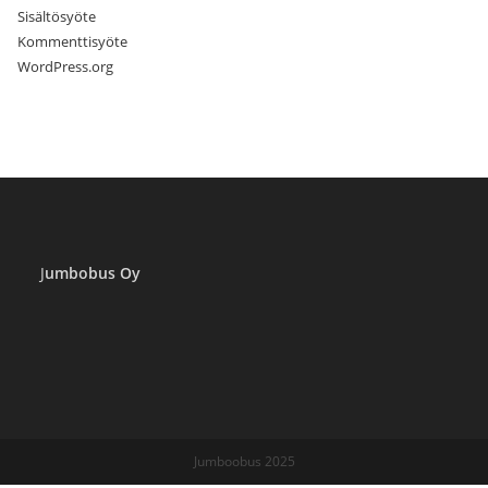
Sisältösyöte
Kommenttisyöte
WordPress.org
J
umbobus Oy
Jumboobus 2025