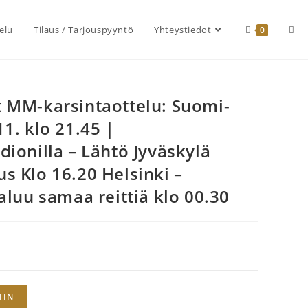
elu
Tilaus / Tarjouspyyntö
Yhteystiedot
0
 MM-karsintaottelu: Suomi-
1. klo 21.45 |
ionilla – Lähtö Jyväskylä
s Klo 16.20 Helsinki –
aluu samaa reittiä klo 00.30
IIN