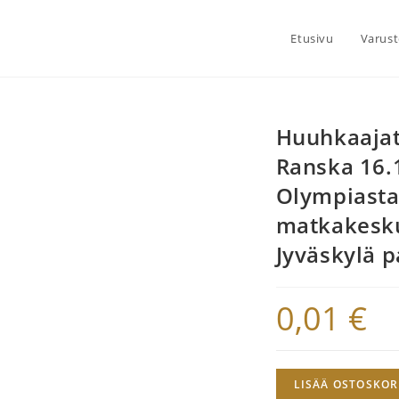
Etusivu
Varust
Huuhkaajat
Ranska 16.1
Olympiastad
matkakesku
Jyväskylä p
0,01
€
Huuhkaajat
LISÄÄ OSTOSKOR