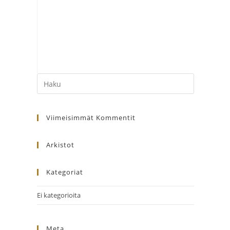
Search
this
website
Viimeisimmät Kommentit
Arkistot
Kategoriat
Ei kategorioita
Meta