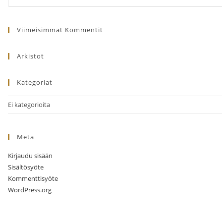
this
Arena-
website
Helsinki
Viimeisimmät Kommentit
paluulähtö
tapahtuman
Arkistot
jälkeen.
määrä
Kategoriat
Ei kategorioita
Meta
Kirjaudu sisään
Sisältösyöte
Kommenttisyöte
WordPress.org