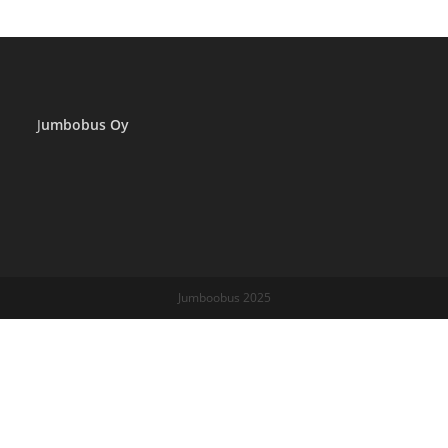
J
umbobus Oy
Jumboobus 2025