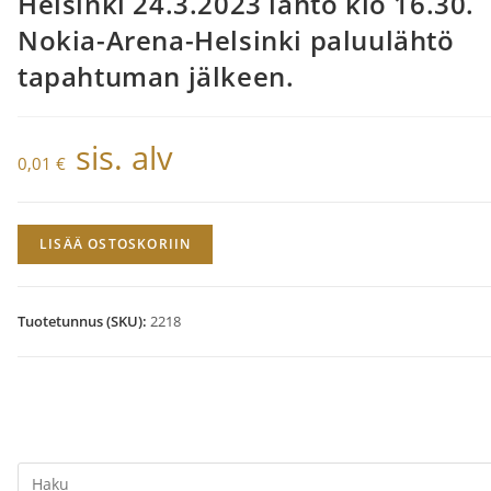
Helsinki 24.3.2023 lähtö klo 16.30.
Nokia-Arena-Helsinki paluulähtö
tapahtuman jälkeen.
sis. alv
0,01
€
40
LISÄÄ OSTOSKORIIN
VUOTTA
YÖTÄ.
Bussikuljetus
Tuotetunnus (SKU):
2218
Helsinki
24.3.2023
lähtö
klo
16.30.
Search
Nokia-