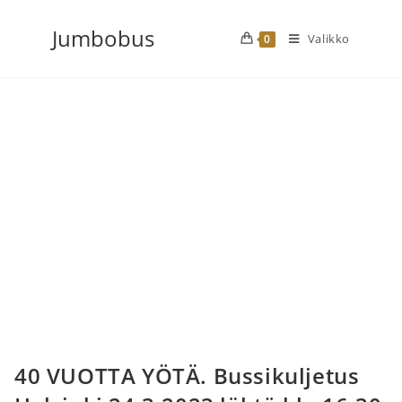
Siirry
Jumbobus
suoraan
Valikko
0
sisältöön
40 VUOTTA YÖTÄ. Bussikuljetus