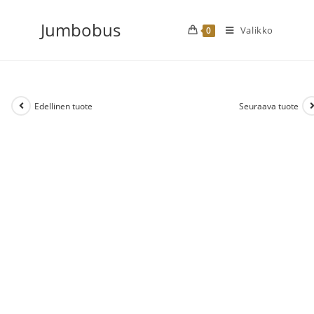
Siirry
Jumbobus
suoraan
Valikko
0
sisältöön
Edellinen tuote
Seuraava tuote