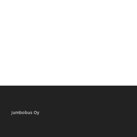
J
umbobus Oy