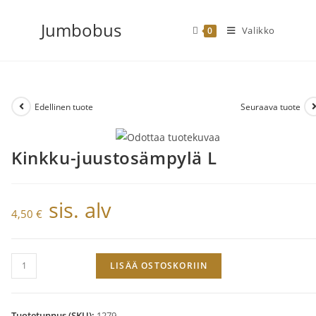
Siirry
Jumbobus
suoraan
Valikko
0
sisältöön
Edellinen tuote
Seuraava tuote
Kinkku-juustosämpylä L
sis. alv
4,50
€
Kinkku-
LISÄÄ OSTOSKORIIN
juustosämpylä
L
määrä
Tuotetunnus (SKU):
1279