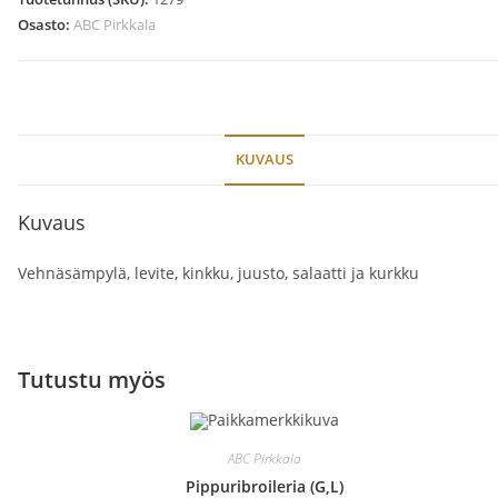
Osasto:
ABC Pirkkala
KUVAUS
Kuvaus
Vehnäsämpylä, levite, kinkku, juusto, salaatti ja kurkku
Tutustu myös
ABC Pirkkala
Pippuribroileria (G,L)