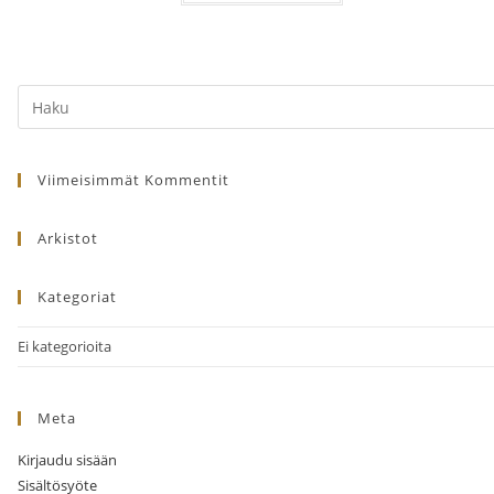
Search
this
website
Viimeisimmät Kommentit
Arkistot
Kategoriat
Ei kategorioita
Meta
Kirjaudu sisään
Sisältösyöte