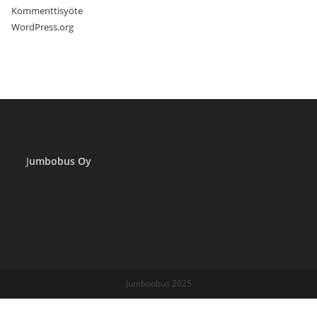
Kommenttisyöte
WordPress.org
J
umbobus Oy
Jumboobus 2025