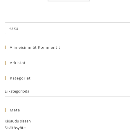
Search
this
website
Viimeisimmät Kommentit
Arkistot
Kategoriat
Ei kategorioita
Meta
Kirjaudu sisään
Sisältösyöte