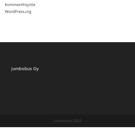
Kommenttisyöte
WordPress.org
J
umbobus Oy
Jumboobus 2025