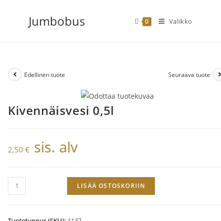
Siirry
Jumbobus
suoraan
Valikko
0
sisältöön
Edellinen tuote
Seuraava tuote
Kivennäisvesi 0,5l
sis. alv
2,50
€
Kivennäisvesi
LISÄÄ OSTOSKORIIN
0,5l
määrä
Tuotetunnus (SKU):
1137