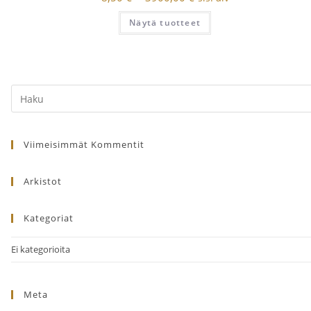
range:
8,50 €
Näytä tuotteet
through
3900,00 €
Search
this
website
Viimeisimmät Kommentit
Arkistot
Kategoriat
Ei kategorioita
Meta