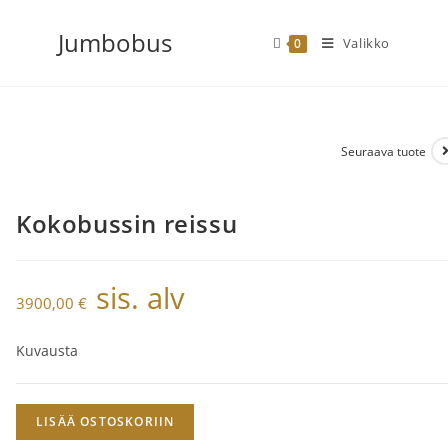
Siirry
Jumbobus
suoraan
Valikko
0
sisältöön
Seuraava tuote
Kokobussin reissu
sis. alv
3900,00
€
Kuvausta
Kokobussin
LISÄÄ OSTOSKORIIN
reissu