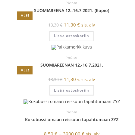
Yleinen
SUOMIAREENA 12.-16.7.2021. (Kopio)
ALE!
Original
Current
11,30
€
13,30
€
sis. alv
price
price
was:
is:
Lisää ostoskoriin
13,30 €.
11,30 €.
Yleinen
SUOMIAREENAN 12.-16.7.2021.
ALE!
Original
Current
11,30
€
13,30
€
sis. alv
price
price
was:
is:
Lisää ostoskoriin
13,30 €.
11,30 €.
Yleinen
Kokobussi omaan reissuun tapahtumaan ZYZ
Price
–
8,50
€
3900,00
€
sis. alv