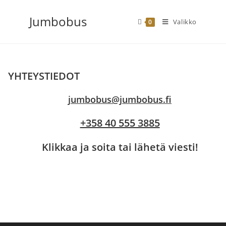
Siirry
Jumbobus
suoraan
Valikko
0
sisältöön
YHTEYSTIEDOT
jumbobus@jumbobus.fi
+358 40 555 3885
Klikkaa ja soita tai lähetä viesti!