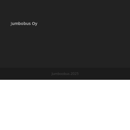
J
umbobus Oy
Jumboobus 2025