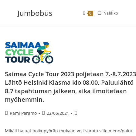
Siirry
Jumbobus
suoraan
Valikko
0
sisältöön
Saimaa Cycle Tour 2023 poljetaan 7.-8.7.2023
Lähtö Helsinki Kiasma klo 08.00. Paluulähtö
8.7 tapahtuman jälkeen, aika ilmoitetaan
myöhemmin.
Artikkelin
Artikkeli
Artikkelin
Rami Paramo
22/05/2021
kirjoittaja:
julkaistu:
kategoria:
Mikäli haluat polkupyörän mukaan voit varata sille meno/paluu