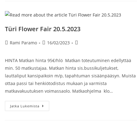
Lähdöt
Helsinki
Kiasma
Tilausajopysäkki
Klo
12.00
Türi Flower Fair 20.5.2023
Paluulähtö
13.08
Klo
Artikkelin
Artikkeli
Artikkelin
01.30
Rami Paramo
16/02/2023
kirjoittaja:
julkaistu:
kategoria:
HINTA Matkan hinta 95€/hlö Matkan toteutuminen edellyttää
min. 50 matkustajaa. Matkan hinta sis.bussikuljetukset,
lauttaliput kansipaikoin m/p, tapahtuman sisäänpääsyn. Muista
ottaa passi tai henkiötodistus mukaan ja varmista
matkavakuutuksen voimassaolo. Matkaohjelma klo…
Türi
Jatka Lukemista
Flower
Fair
20.5.2023