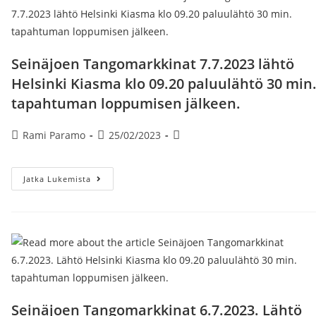
Kiasma
Lähdöt
20-
22.7
Klo
09,20
Seinäjoen Tangomarkkinat 7.7.2023 lähtö
Paluu
Lähdöt
Helsinki Kiasma klo 09.20 paluulähtö 30 min
Seinäjoki
Klo
tapahtuman loppumisen jälkeen.
23.50
Artikkelin
Artikkeli
Artikkelin
Rami Paramo
25/02/2023
kirjoittaja:
julkaistu:
kategoria:
Seinäjoen
Jatka Lukemista
Tangomarkkinat
7.7.2023
Lähtö
Helsinki
Kiasma
Klo
09.20
Paluulähtö
30
Min.
Tapahtuman
Loppumisen
Seinäjoen Tangomarkkinat 6.7.2023. Lähtö
Jälkeen.