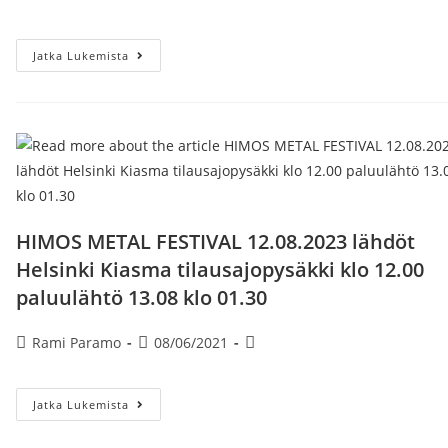
kirjoittaja:
julkaistu:
kategoria:
Seinäjoen
Jatka Lukemista
Tangomarkkinat
8.7.
2023.
Lähtö
Helsinki
Kiasma
Klo
09.20
Paluulähtö
30
Min.
Tapahtuman
HIMOS METAL FESTIVAL 12.08.2023 lähdöt
Loppumisen
Jälkeen.
Helsinki Kiasma tilausajopysäkki klo 12.00
paluulähtö 13.08 klo 01.30
Artikkelin
Artikkeli
Artikkelin
Rami Paramo
08/06/2021
kirjoittaja:
julkaistu:
kategoria:
HIMOS
Jatka Lukemista
METAL
FESTIVAL
12.08.2023