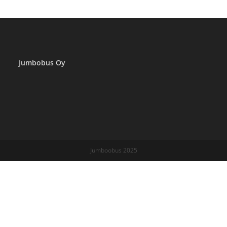
J
umbobus Oy
Jumboobus 2025