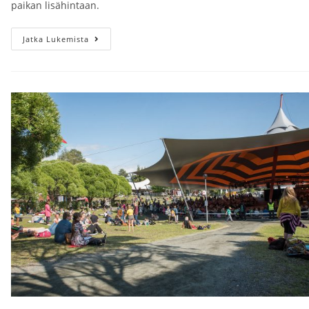
paikan lisähintaan.
Saimaa
Jatka Lukemista
Cycle
Tour
2023
Poljetaan
7.-8.7.2023
Lähtö
Helsinki
Kiasma
Klo
08.00.
Paluulähtö
8.7
Tapahtuman
Jälkeen,
Aika
Ilmoitetaan
Myöhemmin.