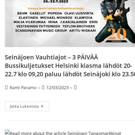
Seinäjoen Vauhtiajot – 3 PÄIVÄÄ
Bussikuljetukset Helsinki kiasma lähdöt 20-
22.7 klo 09,20 paluu lähdöt Seinäjoki klo 23.5
Artikkelin
Artikkeli
Artikkelin
Rami Paramo
12/03/2023
kirjoittaja:
julkaistu:
kategoria:
Seinäjoen
Jatka Lukemista
Vauhtiajot
–
3
PÄIVÄÄ
Bussikuljetukset
Helsinki