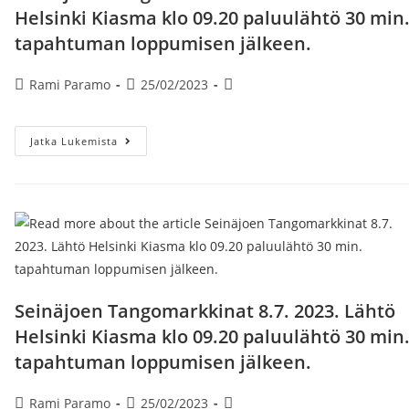
Helsinki Kiasma klo 09.20 paluulähtö 30 min
tapahtuman loppumisen jälkeen.
Artikkelin
Artikkeli
Artikkelin
Rami Paramo
25/02/2023
kirjoittaja:
julkaistu:
kategoria:
Seinäjoen
Jatka Lukemista
Tangomarkkinat
6.7.2023.
Lähtö
Helsinki
Kiasma
Klo
09.20
Paluulähtö
30
Min.
Tapahtuman
Loppumisen
Seinäjoen Tangomarkkinat 8.7. 2023. Lähtö
Jälkeen.
Helsinki Kiasma klo 09.20 paluulähtö 30 min
tapahtuman loppumisen jälkeen.
Artikkelin
Artikkeli
Artikkelin
Rami Paramo
25/02/2023