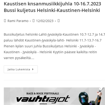
Kaustisen knsanmusiikkijuhla 10-16.7.2023
Bussi kuljetus Helsinki-Kaustinen-Helsinki
Artikkelin
Artikkeli
Artikkelin
Rami Paramo
12/02/2023
kirjoittaja:
julkaistu:
kategoria:
Bussikuljetus helsinki-Lahti-Jyväskylä-Kaustinen 10.7-12.7 ja 14.
paluu lähdöt Kaustinen-Jyväskylä-lahti- Helsinki 11.7-13.7-16.7
Pienen kylän suuri juhla Bussikuljetus Helsinki - Jyväskylä -
Kaustinen - Jyväskylä - Helsinki Kyytiin pääsee kaikilta reitin
varren pysäkeiltä.…
Kaustisen
Jatka Lukemista
Knsanmusiikkijuhla
10-
16.7.2023
Bussi
Kuljetus
Helsinki-
Kaustinen-
Helsinki