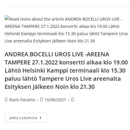
Tour
2023
Poljetaan
7.-8.7.2023
Lähtö
Helsinki
Kiasma
Klo
08.00.
Paluulähtö
8.7
Tapahtuman
Jälkeen,
ANDREA BOCELLI UROS LIVE -AREENA
Aika
Ilmoitetaan
TAMPERE 27.1.2022 konsertti alkaa klo 19.00
Myöhemmin.
Lähtö Helsinki Kamppi terminaali klo 15.30
paluu lähtö Tampere Uros Live areenalta
Esityksen Jälkeen Noin klo 21.30
Artikkelin
Artikkeli
Artikkelin
Rami Paramo
16/06/2021
kirjoittaja:
julkaistu:
kategoria:
ANDREA
Jatka Lukemista
BOCELLI
UROS
LIVE