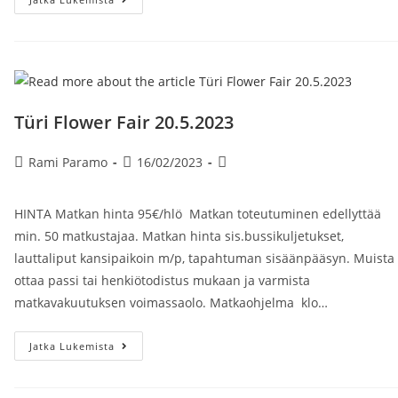
.
Helsinki
–
Turku
–
Vaasa
–
Oulu
–
Türi Flower Fair 20.5.2023
Vaasa
–
Turku
Artikkelin
Artikkeli
Artikkelin
–
Rami Paramo
16/02/2023
Helsinki
kirjoittaja:
julkaistu:
kategoria:
HINTA Matkan hinta 95€/hlö Matkan toteutuminen edellyttää
min. 50 matkustajaa. Matkan hinta sis.bussikuljetukset,
lauttaliput kansipaikoin m/p, tapahtuman sisäänpääsyn. Muista
ottaa passi tai henkiötodistus mukaan ja varmista
matkavakuutuksen voimassaolo. Matkaohjelma klo…
Türi
Jatka Lukemista
Flower
Fair
20.5.2023