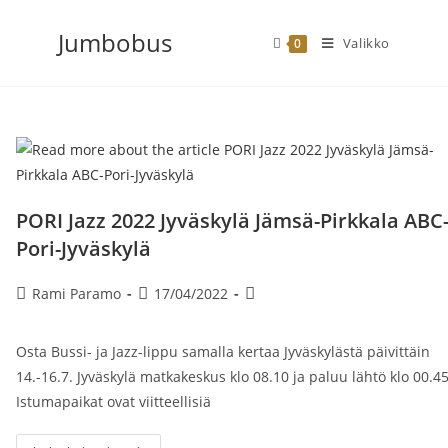
Siirry
Jumbobus
suoraan
Valikko
0
sisältöön
PORI Jazz 2022 Jyväskylä Jämsä-Pirkkala ABC
Pori-Jyväskylä
Artikkelin
Artikkeli
Artikkelin
Rami Paramo
17/04/2022
kirjoittaja:
julkaistu:
kategoria:
Osta Bussi- ja Jazz-lippu samalla kertaa Jyväskylästä päivittäin
14.-16.7. Jyväskylä matkakeskus klo 08.10 ja paluu lähtö klo 00.45
Istumapaikat ovat viitteellisiä