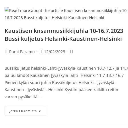
Arenalle
Suurempana
Kuin
Koskaan
Lähtö
Hki
Kampin
Terminaali
Kaustisen knsanmusiikkijuhla 10-16.7.2023
18.2.2022
Laituri
Bussi kuljetus Helsinki-Kaustinen-Helsinki
10
Klo
16,00
Artikkelin
Artikkeli
Artikkelin
Rami Paramo
12/02/2023
Paluulähtö
Tampereen
kirjoittaja:
julkaistu:
kategoria:
Nokia
Areenalta
Bussikuljetus helsinki-Lahti-Jyväskylä-Kaustinen 10.7-12.7 ja 14.
30
Min
paluu lähdöt Kaustinen-Jyväskylä-lahti- Helsinki 11.7-13.7-16.7
Tapahtuman
Loputtua.
Pienen kylän suuri juhla Bussikuljetus Helsinki - Jyväskylä -
Kaustinen - Jyväskylä - Helsinki Kyytiin pääsee kaikilta reitin
varren pysäkeiltä.…
Kaustisen
Jatka Lukemista
Knsanmusiikkijuhla
10-
16.7.2023
Bussi