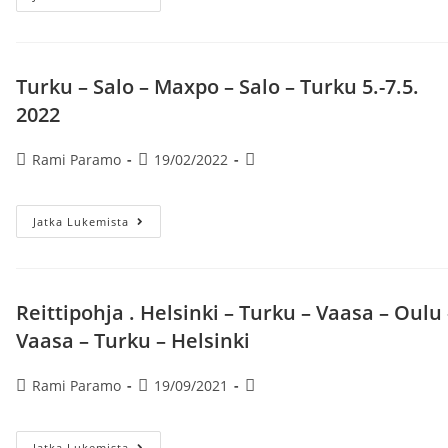
HELSINKI
–
HÄMEENLINNA
–
TAMPERE-
Helsinki
Turku – Salo – Maxpo – Salo – Turku 5.-7.5.
2022
Artikkelin
Artikkeli
Artikkelin
Rami Paramo
19/02/2022
kirjoittaja:
julkaistu:
kategoria:
Turku
Jatka Lukemista
–
Salo
–
Maxpo
–
Salo
Reittipohja . Helsinki – Turku – Vaasa – Oulu 
–
Turku
Vaasa – Turku – Helsinki
5.-7.5.
2022
Artikkelin
Artikkeli
Artikkelin
Rami Paramo
19/09/2021
kirjoittaja:
julkaistu:
kategoria:
Reittipohja
Jatka Lukemista