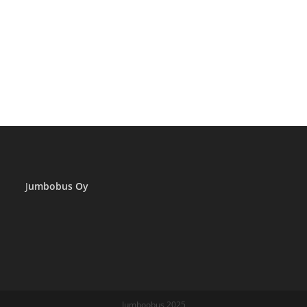
J
umbobus Oy
Jumboobus 2025