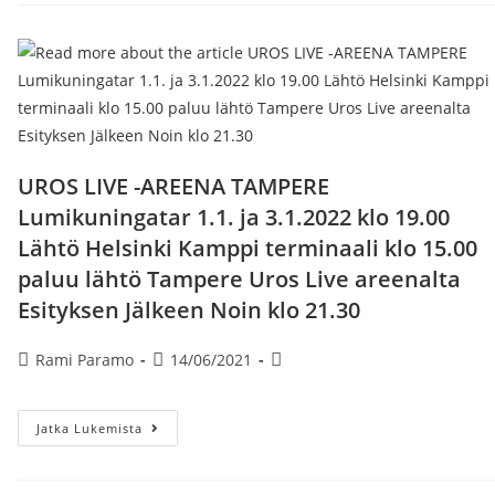
-
AREENA
TAMPERE
27.1.2022
Konsertti
Alkaa
Klo
19.00
Lähtö
Helsinki
Kamppi
UROS LIVE -AREENA TAMPERE
Terminaali
Klo
Lumikuningatar 1.1. ja 3.1.2022 klo 19.00
15.30
Paluu
Lähtö Helsinki Kamppi terminaali klo 15.00
Lähtö
Tampere
paluu lähtö Tampere Uros Live areenalta
Uros
Live
Esityksen Jälkeen Noin klo 21.30
Areenalta
Esityksen
Jälkeen
Noin
Artikkelin
Artikkeli
Artikkelin
Rami Paramo
14/06/2021
Klo
kirjoittaja:
julkaistu:
kategoria:
21.30
UROS
Jatka Lukemista
LIVE
-
AREENA
TAMPERE