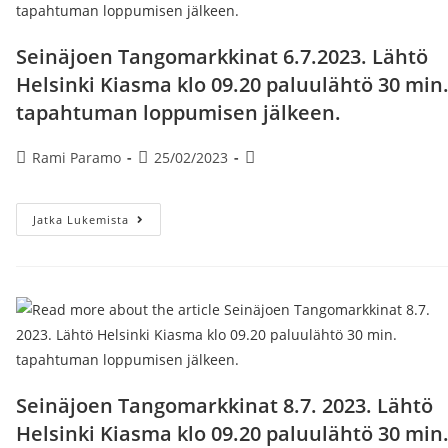
Min.
Tapahtuman
Loppumisen
Seinäjoen Tangomarkkinat 6.7.2023. Lähtö
Jälkeen.
Helsinki Kiasma klo 09.20 paluulähtö 30 min
tapahtuman loppumisen jälkeen.
Artikkelin
Artikkeli
Artikkelin
Rami Paramo
25/02/2023
kirjoittaja:
julkaistu:
kategoria:
Seinäjoen
Jatka Lukemista
Tangomarkkinat
6.7.2023.
Lähtö
Helsinki
Kiasma
Klo
09.20
Paluulähtö
30
Min.
Tapahtuman
Loppumisen
Seinäjoen Tangomarkkinat 8.7. 2023. Lähtö
Jälkeen.
Helsinki Kiasma klo 09.20 paluulähtö 30 min