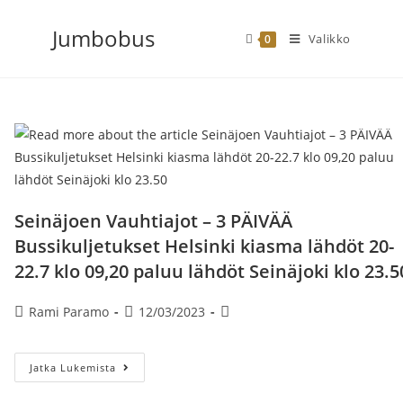
Siirry
Jumbobus
suoraan
Valikko
0
sisältöön
Seinäjoen Vauhtiajot – 3 PÄIVÄÄ
Bussikuljetukset Helsinki kiasma lähdöt 20-
22.7 klo 09,20 paluu lähdöt Seinäjoki klo 23.5
Artikkelin
Artikkeli
Artikkelin
Rami Paramo
12/03/2023
kirjoittaja:
julkaistu:
kategoria:
Seinäjoen
Jatka Lukemista
Vauhtiajot
–