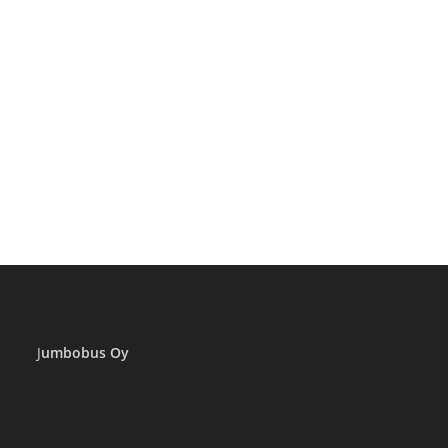
–
SEINÄJOKI
–
TAMPERE
–
HELSINKI
J
umbobus Oy