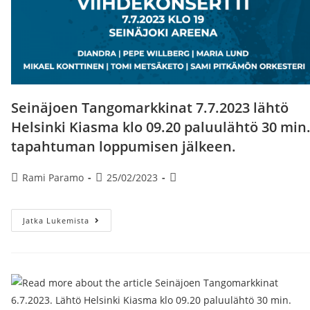
Seinäjoen Tangomarkkinat 7.7.2023 lähtö
Helsinki Kiasma klo 09.20 paluulähtö 30 min
tapahtuman loppumisen jälkeen.
Artikkelin
Artikkeli
Artikkelin
Rami Paramo
25/02/2023
kirjoittaja:
julkaistu:
kategoria:
Seinäjoen
Jatka Lukemista
Tangomarkkinat
7.7.2023
Lähtö
Helsinki
Kiasma
Klo
09.20
Paluulähtö
30