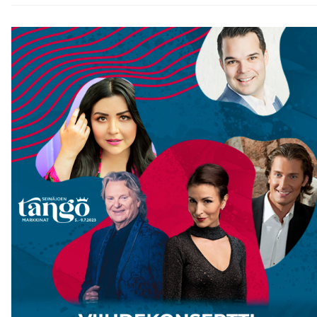
3
PÄIVÄÄ
Bussikuljetukset
Helsinki
Kiasma
Lähdöt
20-
22.7
Klo
09,20
Paluu
Lähdöt
Seinäjoki
Klo
23.50