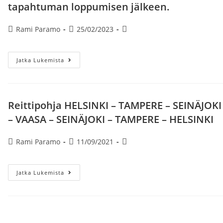
tapahtuman loppumisen jälkeen.
Artikkelin
Artikkeli
Artikkelin
Rami Paramo
25/02/2023
kirjoittaja:
julkaistu:
kategoria:
Seinäjoen
Jatka Lukemista
Tangomarkkinat
8.7.
2023.
Lähtö
Helsinki
Kiasma
Reittipohja HELSINKI – TAMPERE – SEINÄJOKI
Klo
09.20
– VAASA – SEINÄJOKI – TAMPERE – HELSINKI
Paluulähtö
30
Min.
Artikkelin
Artikkeli
Artikkelin
Rami Paramo
11/09/2021
Tapahtuman
Loppumisen
kirjoittaja:
julkaistu:
kategoria:
Jälkeen.
Reittipohja
Jatka Lukemista
HELSINKI
–
TAMPERE
–
SEINÄJOKI
–
VAASA