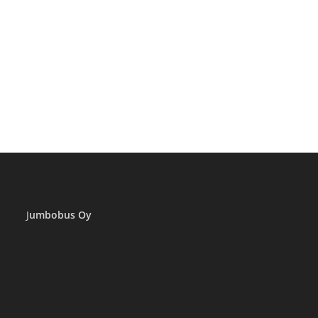
–
SEINÄJOKI
–
TAMPERE
–
HELSINKI
J
umbobus Oy