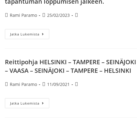
tapahtuman loppumisen jälkeen.
Artikkelin
Artikkeli
Artikkelin
Rami Paramo
25/02/2023
kirjoittaja:
julkaistu:
kategoria:
Seinäjoen
Jatka Lukemista
Tangomarkkinat
8.7.
2023.
Lähtö
Helsinki
Kiasma
Reittipohja HELSINKI – TAMPERE – SEINÄJOKI
Klo
09.20
– VAASA – SEINÄJOKI – TAMPERE – HELSINKI
Paluulähtö
30
Min.
Artikkelin
Artikkeli
Artikkelin
Rami Paramo
11/09/2021
Tapahtuman
Loppumisen
kirjoittaja:
julkaistu:
kategoria:
Jälkeen.
Reittipohja
Jatka Lukemista
HELSINKI
–
TAMPERE
–
SEINÄJOKI
–
VAASA