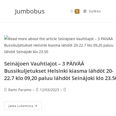
Siirry
Jumbobus
suoraan
Valikko
0
sisältöön
Seinäjoen Vauhtiajot – 3 PÄIVÄÄ
Bussikuljetukset Helsinki kiasma lähdöt 20-
22.7 klo 09,20 paluu lähdöt Seinäjoki klo 23.5
Artikkelin
Artikkeli
Artikkelin
Rami Paramo
12/03/2023
kirjoittaja:
julkaistu:
kategoria:
Seinäjoen
Jatka Lukemista
Vauhtiajot
–