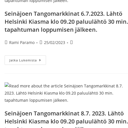
Min.
Tapahtuman
Loppumisen
Seinäjoen Tangomarkkinat 6.7.2023. Lähtö
Jälkeen.
Helsinki Kiasma klo 09.20 paluulähtö 30 min
tapahtuman loppumisen jälkeen.
Artikkelin
Artikkeli
Artikkelin
Rami Paramo
25/02/2023
kirjoittaja:
julkaistu:
kategoria:
Seinäjoen
Jatka Lukemista
Tangomarkkinat
6.7.2023.
Lähtö
Helsinki
Kiasma
Klo
09.20
Paluulähtö
30
Min.
Tapahtuman
Loppumisen
Seinäjoen Tangomarkkinat 8.7. 2023. Lähtö
Jälkeen.
Helsinki Kiasma klo 09.20 paluulähtö 30 min