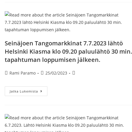
3
PÄIVÄÄ
Bussikuljetukset
Helsinki
Kiasma
Lähdöt
20-
22.7
Klo
09,20
Seinäjoen Tangomarkkinat 7.7.2023 lähtö
Paluu
Lähdöt
Helsinki Kiasma klo 09.20 paluulähtö 30 min
Seinäjoki
Klo
tapahtuman loppumisen jälkeen.
23.50
Artikkelin
Artikkeli
Artikkelin
Rami Paramo
25/02/2023
kirjoittaja:
julkaistu:
kategoria:
Seinäjoen
Jatka Lukemista
Tangomarkkinat
7.7.2023
Lähtö
Helsinki
Kiasma
Klo
09.20
Paluulähtö
30