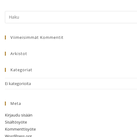
Search
this
website
Viimeisimmät Kommentit
Arkistot
Kategoriat
Ei kategorioita
Meta
Kirjaudu sisään
Sisältösyöte
Kommenttisyöte
WordPress.org