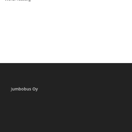
J
umbobus Oy