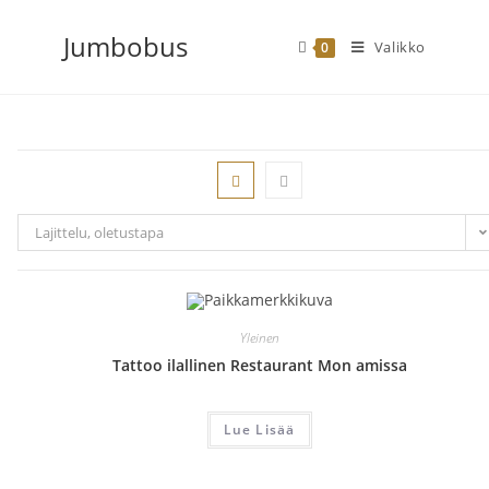
Siirry
Jumbobus
suoraan
Valikko
0
sisältöön
Lajittelu, oletustapa
Yleinen
Tattoo ilallinen Restaurant Mon amissa
Lue Lisää