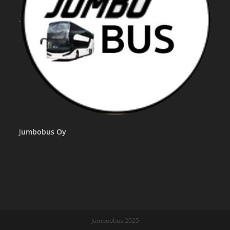
J
umbobus Oy
Jumboobus 2025