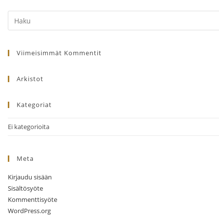
Search
this
website
Viimeisimmät Kommentit
Arkistot
Kategoriat
Ei kategorioita
Meta
Kirjaudu sisään
Sisältösyöte
Kommenttisyöte
WordPress.org