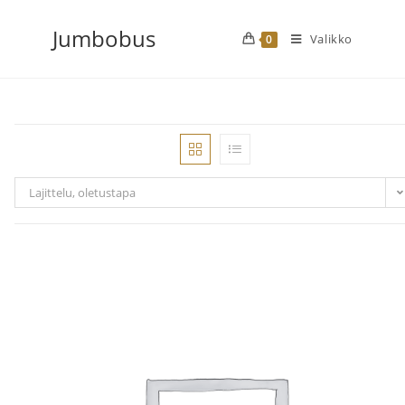
Siirry
Jumbobus
suoraan
Valikko
0
sisältöön
Lajittelu, oletustapa